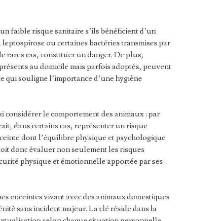
n faible risque sanitaire s’ils bénéficient d’un
la leptospirose ou certaines bactéries transmises par
e rares cas, constituer un danger. De plus,
présents au domicile mais parfois adoptés, peuvent
ce qui souligne l’importance d’une hygiène
si considérer le comportement des animaux : par
it, dans certains cas, représenter un risque
inte dont l’équilibre physique et psychologique
doit donc évaluer non seulement les risques
écurité physique et émotionnelle apportée par ses
es enceintes vivant avec des animaux domestiques
énité sans incident majeur. La clé réside dans la
extualisation selon chaque situation personnelle