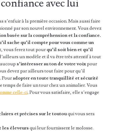
 confiance avec lui
as s’enfuir à la première occasion. Mais aussi faire
ressionné par son nouvel environnement. Vous devez
ation basée sur la compréhension et la confiance.
 qu’il sache qu’il compte pour vous comme un
it, vous ferez tout pour
qu’il soit bien et qu’il
’ailleurs un modèle et il va être très attentif à tout
beaucoup
s’intéresser au ton de votre voix
pour
us devez par ailleurs tout faire pour qu’il
x. Pour
adopter en toute tranquillité et sécurité
e temps de faire un tour chez un animalier. Vous
comme celle-ci
. Pour vous satisfaire, elle s’engage
laires et précises sur le toutou
qui vous sera
 les éleveurs
qui leur fournissent le molosse.