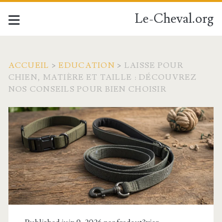
Le-Cheval.org
ACCUEIL
>
EDUCATION
>
LAISSE POUR
CHIEN, MATIÈRE ET TAILLE : DÉCOUVREZ
NOS CONSEILS POUR BIEN CHOISIR