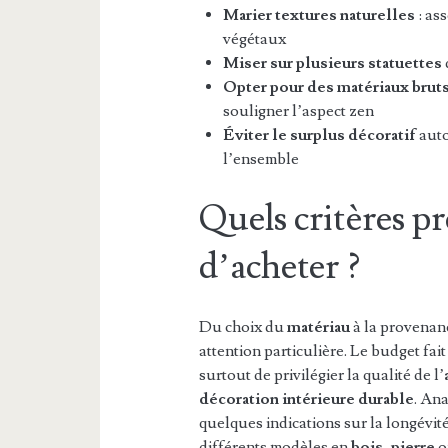
Marier textures naturelles
: as
végétaux
Miser sur plusieurs statuettes
Opter pour des matériaux brut
souligner l’aspect zen
Éviter le surplus décoratif
auto
l’ensemble
Quels critères p
d’acheter ?
Du choix du
matériau
à la provenan
attention particulière. Le budget fait
surtout de privilégier la qualité de l’
décoration intérieure durable
. Ana
quelques indications sur la longévit
différents modèles en
bois
,
pierre
o