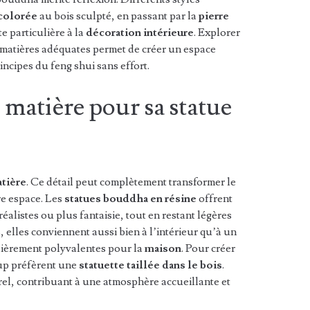
 colorée
au bois sculpté, en passant par la
pierre
e particulière à la
décoration intérieure
. Explorer
s matières adéquates permet de créer un espace
ncipes du feng shui sans effort.
 matière pour sa statue
tière
. Ce détail peut complètement transformer le
re espace. Les
statues bouddha en résine
offrent
 réalistes ou plus fantaisie, tout en restant légères
s, elles conviennent aussi bien à l’intérieur qu’à un
culièrement polyvalentes pour la
maison
. Pour créer
up préfèrent une
statuette taillée dans le bois
.
rel, contribuant à une atmosphère accueillante et