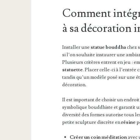
Comment intégr
à sa décoration i
Installer une
statue bouddha
chez s
si l’on souhaite instaurer une ambi
Plusieurs critères entrent en jeu : e
statuette
. Placer celle-ci à l’entré
tandis qu’un modèle posé sur une éta
décoration.
Il est important de choisir un endroit
symbolique bouddhiste et garantit un 
diversité des formes autorise tous l
petite sculpture discrète en
résine
po
Créer un coin méditation
avec 