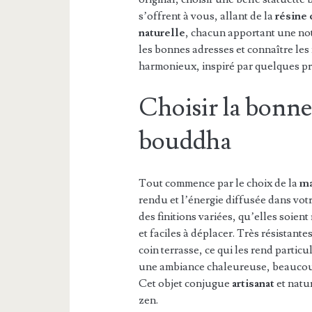
s’offrent à vous, allant de la
résine
naturelle
, chacun apportant une not
les bonnes adresses et connaître le
harmonieux, inspiré par quelques pri
Choisir la bonne
bouddha
Tout commence par le choix de la
ma
rendu et l’énergie diffusée dans vot
des finitions variées, qu’elles soient
et faciles à déplacer. Très résistante
coin terrasse, ce qui les rend parti
une ambiance chaleureuse, beauco
Cet objet conjugue
artisanat
et natu
zen.