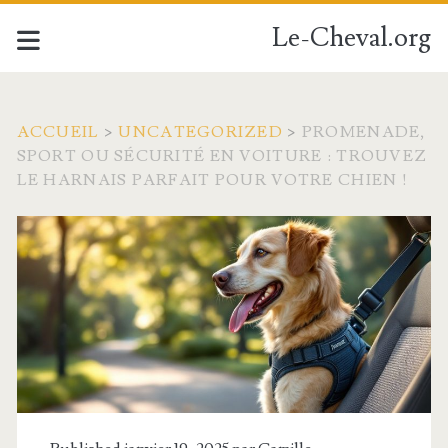
Le-Cheval.org
ACCUEIL
>
UNCATEGORIZED
>
PROMENADE,
SPORT OU SÉCURITÉ EN VOITURE : TROUVEZ
LE HARNAIS PARFAIT POUR VOTRE CHIEN !