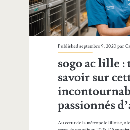
Published septembre 9, 2020 par
Ca
sogo ac lille :
savoir sur cet
incontournabl
passionnés d
Au cœur de la métropole lilloise, al
cesse de grandir en 2025, l’
Associat