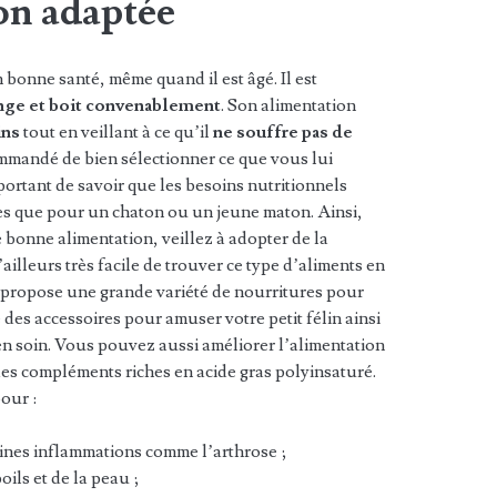
on adaptée
 bonne santé, même quand il est âgé. Il est
nge et boit convenablement
. Son alimentation
ins
tout en veillant à ce qu’il
ne souffre pas de
commandé de bien sélectionner ce que vous lui
portant de savoir que les besoins nutritionnels
es que pour un chaton ou un jeune maton. Ainsi,
e bonne alimentation, veillez à adopter de la
 d’ailleurs très facile de trouver ce type d’aliments en
 propose une grande variété de nourritures pour
e des accessoires pour amuser votre petit félin ainsi
en soin. Vous pouvez aussi améliorer l’alimentation
 des compléments riches en acide gras polyinsaturé.
pour :
ines inflammations comme l’arthrose ;
ils et de la peau ;