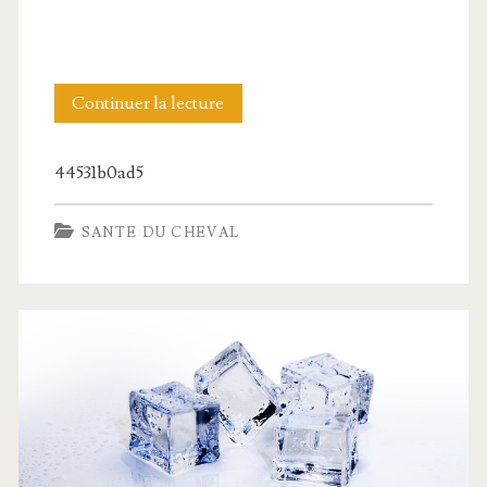
Faire
Continuer la lecture
face
44531b0ad5
aux
morsures
SANTE DU CHEVAL
de
serpent