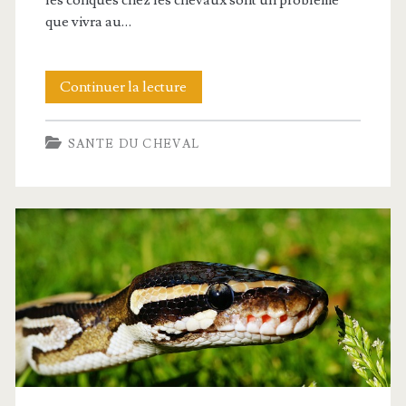
que vivra au…
équin
Comment
Continuer la lecture
éviter
SANTE DU CHEVAL
les
coliques
chez
les
chevaux
?