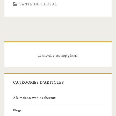
froid
SANTE DU CHEVAL
Barre
latérale
Le cheval, c’est trop génial !
principale
CATÉGORIES D’ARTICLES
À la maison avec les chevaux
Blogs