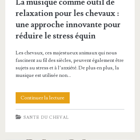
La musique comme outil de
relaxation pour les chevaux :
une approche innovante pour
réduire le stress équin
Les chevaux, ces majestueux animaux qui nous
fascinent au fil des siècles, peuvent également être
sujets au stress et à l’anxiété. De plus en plus, la
musique est utilisée non…
La
Continuer la lecture
musique
SANTE DU CHEVAL
comme
outil