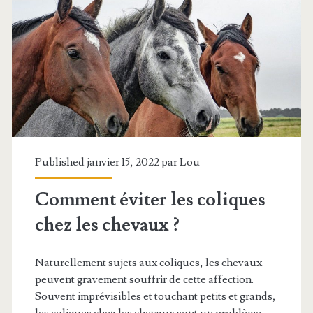
de
relaxation
pour
les
chevaux
:
une
Published janvier 15, 2022 par
Lou
approche
Comment éviter les coliques
innovante
chez les chevaux ?
pour
réduire
Naturellement sujets aux coliques, les chevaux
peuvent gravement souffrir de cette affection.
le
Souvent imprévisibles et touchant petits et grands,
stress
les coliques chez les chevaux sont un problème