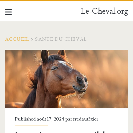
Le-Cheval.org
ACCUEIL
>
SANTE DU CHEVAL
Catégorie :
<span>sante
du
cheval</span>
Published août 17, 2024 par
fredaut3xier