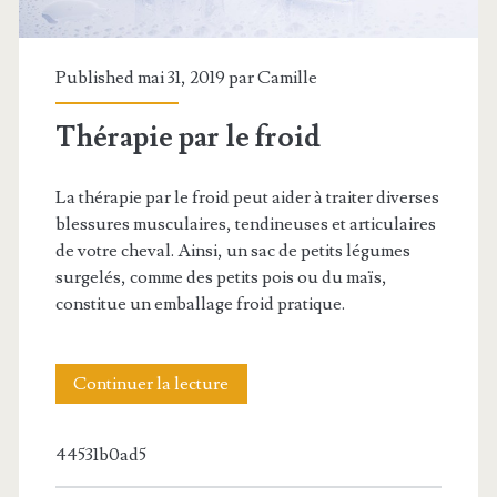
Published mai 31, 2019 par
Camille
Thérapie par le froid
La thérapie par le froid peut aider à traiter diverses
blessures musculaires, tendineuses et articulaires
de votre cheval. Ainsi, un sac de petits légumes
surgelés, comme des petits pois ou du maïs,
constitue un emballage froid pratique.
Thérapie
Continuer la lecture
par
44531b0ad5
le