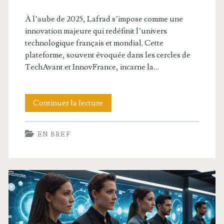
le-
À l’aube de 2025, Lafrad s’impose comme une
innovation majeure qui redéfinit l’univers
cheval.org
technologique français et mondial. Cette
plateforme, souvent évoquée dans les cercles de
TechAvant et InnovFrance, incarne la…
lafrad
Continuer la lecture
:
EN BREF
tout
savoir
sur
cette
innovation