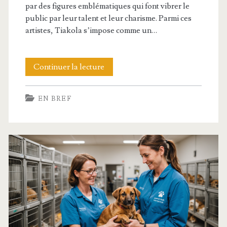
par des figures emblématiques qui font vibrer le
public par leur talent et leur charisme. Parmi ces
artistes, Tiakola s’impose comme un…
taille
Continuer la lecture
tiakola
EN BREF
:
découvrez
la
taille
exacte
de
ce