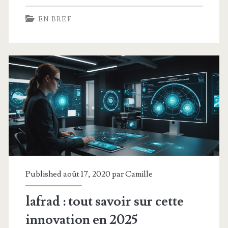
:
EN BREF
découvrez
comment
cet
outil
révolutionne
l’étude
des
mathématiques
chez
Published août 17, 2020 par
Camille
les
lafrad : tout savoir sur cette
animaux
innovation en 2025
sur