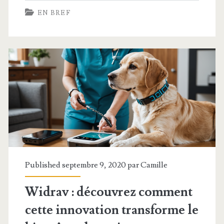
EN BREF
lille
:
tout
ce
qu’il
faut
savoir
sur
cette
Published septembre 9, 2020 par
Camille
association
Widrav : découvrez comment
incontournable
cette innovation transforme le
pour