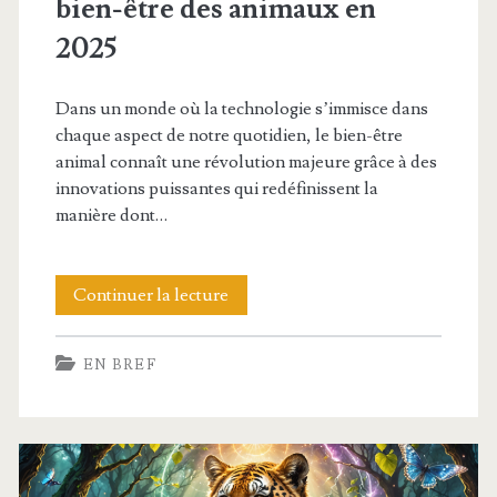
bien-être des animaux en
les
2025
passionnés
d’animaux
Dans un monde où la technologie s’immisce dans
chaque aspect de notre quotidien, le bien-être
en
animal connaît une révolution majeure grâce à des
2025
innovations puissantes qui redéfinissent la
manière dont…
Widrav
Continuer la lecture
:
EN BREF
découvrez
comment
cette
innovation