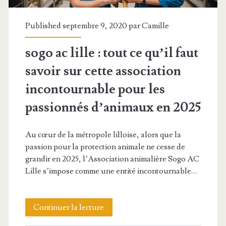
phénomène
de
Published septembre 9, 2020 par
Camille
la
sogo ac lille : tout ce qu’il faut
scène
savoir sur cette association
urbaine
incontournable pour les
en
passionnés d’animaux en 2025
2025
Au cœur de la métropole lilloise, alors que la
passion pour la protection animale ne cesse de
grandir en 2025, l’Association animalière Sogo AC
Lille s’impose comme une entité incontournable…
sogo
Continuer la lecture
ac