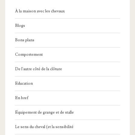
2025
À la maison avec les chevaux
?
Blogs
Bons plans
Comportement
De l'autre côté de la clôture
Education
En bref
Équipement de grange et de stalle
Le sens du cheval (et la sensibilité