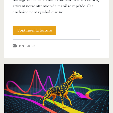
horloge ou même dans des situations inattendues,
attirant notre attention de manière répétée. Cet
enchaînement symbolique ne…
444
Continuer la lecture
signification
EN BREF
:
découvrez
comment
ce
nombre
symbolique
influence
votre