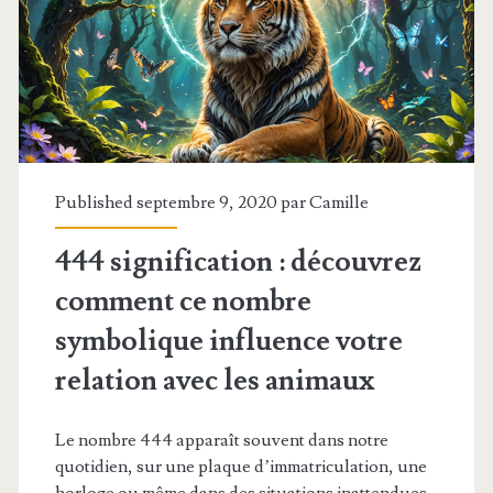
transforme
le
bien-
être
des
Published septembre 9, 2020 par
Camille
animaux
444 signification : découvrez
en
comment ce nombre
2025
symbolique influence votre
relation avec les animaux
Le nombre 444 apparaît souvent dans notre
quotidien, sur une plaque d’immatriculation, une