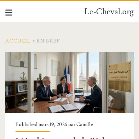
Le-Cheval.org
ACCUEIL
>
EN BREF
Catégorie :
<span>En
bref</span>
Published mars 19, 2026 par
Camille