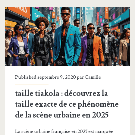
:
Quand
l’Héritage
Séculaire
Rencontre
l’Excellence
du
Published septembre 9, 2020 par
Camille
Conseil
taille tiakola : découvrez la
Sur-
taille exacte de ce phénomène
Mesure
de la scène urbaine en 2025
La scène urbaine française en 2025 est marquée