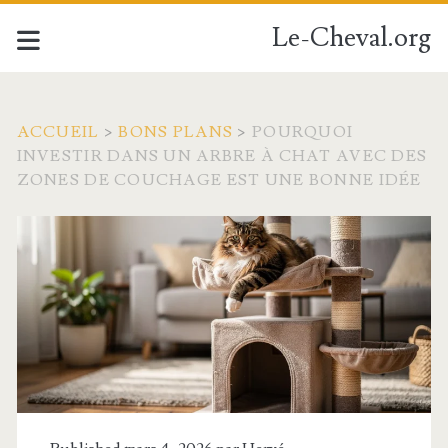
Le-Cheval.org
ACCUEIL
>
BONS PLANS
>
POURQUOI
INVESTIR DANS UN ARBRE À CHAT AVEC DES
ZONES DE COUCHAGE EST UNE BONNE IDÉE