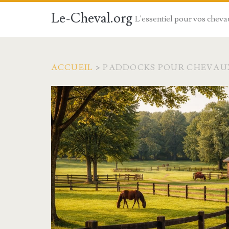
Le-Cheval.org
L'essentiel pour vos chev
ACCUEIL
>
PADDOCKS POUR CHEVAU
Étiquette :
<span>paddocks
pour
chevaux</span>