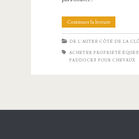
Acheter
Continuer la lecture
une
DE L'AUTRE CÔTÉ DE LA CL
propriété
ACHETER PROPRIÉTÉ ÉQUE
équestre
PADDOCKS POUR CHEVAUX
avec
écuries
et
paddocks
pour
chevaux
dans