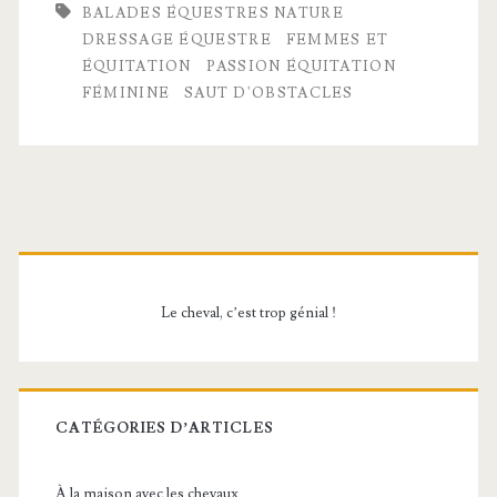
BALADES ÉQUESTRES NATURE
avec
DRESSAGE ÉQUESTRE
FEMMES ET
ÉQUITATION
PASSION ÉQUITATION
dressage,
FÉMININE
SAUT D'OBSTACLES
saut
d’obstacles
et
Barre
balades
équestres
latérale
nature
Le cheval, c’est trop génial !
principale
CATÉGORIES D’ARTICLES
À la maison avec les chevaux