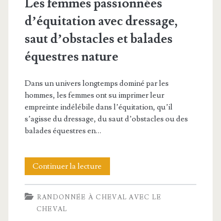
Les femmes passionnées
d’équitation avec dressage,
saut d’obstacles et balades
équestres nature
Dans un univers longtemps dominé par les
hommes, les femmes ont su imprimer leur
empreinte indélébile dans l’équitation, qu’il
s’agisse du dressage, du saut d’obstacles ou des
balades équestres en…
Les
Continuer la lecture
femmes
RANDONNÉE À CHEVAL AVEC LE
passionnées
CHEVAL
d’équitation