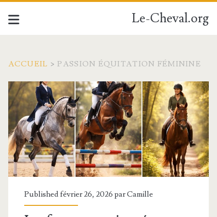
Le-Cheval.org
ACCUEIL
>
PASSION ÉQUITATION FÉMININE
Étiquette :
<span>passion
équitation
féminine</span>
Published février 26, 2026 par
Camille