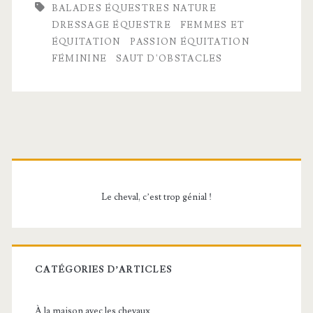
BALADES ÉQUESTRES NATURE
avec
DRESSAGE ÉQUESTRE
FEMMES ET
ÉQUITATION
PASSION ÉQUITATION
dressage,
FÉMININE
SAUT D'OBSTACLES
saut
d’obstacles
et
Barre
balades
équestres
latérale
nature
Le cheval, c’est trop génial !
principale
CATÉGORIES D’ARTICLES
À la maison avec les chevaux