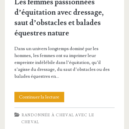
Les femmes passionnées
d’équitation avec dressage,
saut d’obstacles et balades
équestres nature
Dans un univers longtemps dominé par les
hommes, les femmes ont su imprimer leur
empreinte indélébile dans l’équitation, qu’il
s’agisse du dressage, du saut d’obstacles ou des
balades équestres en…
Les
Continuer la lecture
femmes
RANDONNÉE À CHEVAL AVEC LE
passionnées
CHEVAL
d’équitation