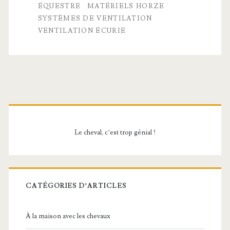
votre
ÉQUESTRE
MATÉRIELS HORZE
SYSTÈMES DE VENTILATION
écurie
VENTILATION ÉCURIE
avec
des
matériels
Barre
Horze
et
latérale
systèmes
Le cheval, c’est trop génial !
principale
de
ventilation
CATÉGORIES D’ARTICLES
efficaces
À la maison avec les chevaux