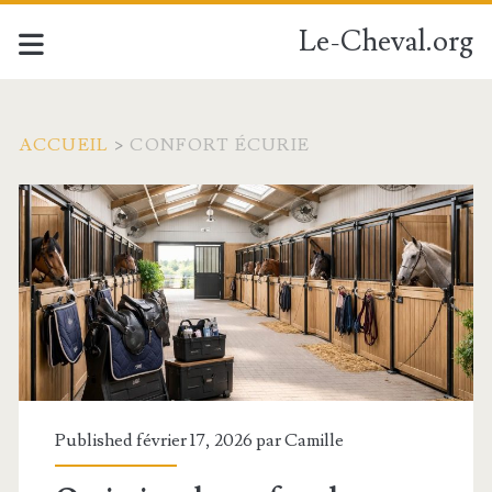
Le-Cheval.org
ACCUEIL
>
CONFORT ÉCURIE
Étiquette :
<span>confort
écurie</span>
Published février 17, 2026 par
Camille