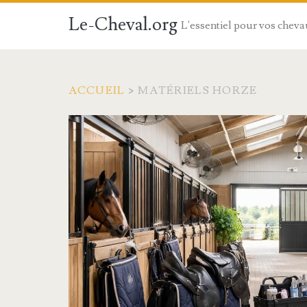
Le-Cheval.org
L'essentiel pour vos chev
ACCUEIL
>
MATÉRIELS HORZE
Étiquette :
<span>matériels
horze</span>