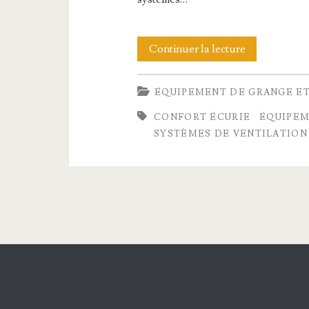
Optimisez
Continuer la lecture
le
ÉQUIPEMENT DE GRANGE ET
confort
CONFORT ÉCURIE
ÉQUIPEM
de
SYSTÈMES DE VENTILATION
votre
écurie
avec
des
matériels
Horze
et